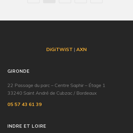
DiGiTWiST
|
AXN
GIRONDE
22 Passage du parc – Centre Saphir – Étage 1
33240 Saint André de Cubzac
/
Bordeaux
05 57 43 61 39
INDRE ET LOIRE