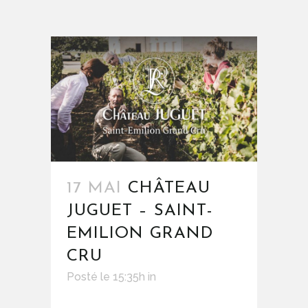
17 MAI
CHÂTEAU
JUGUET – SAINT-
EMILION GRAND
CRU
Posté le 15:35h
in