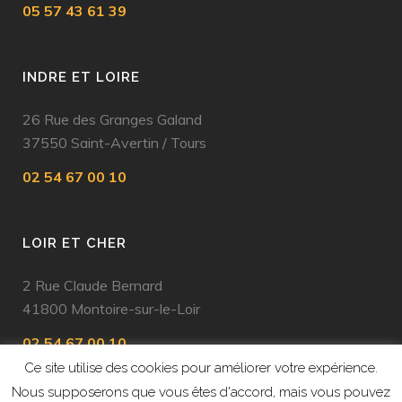
05 57 43 61 39
INDRE ET LOIRE
26 Rue des Granges Galand
37550 Saint-Avertin
/
Tours
02 54 67 00 10
LOIR ET CHER
2 Rue Claude Bernard
41800 Montoire-sur-le-Loir
02 54 67 00 10
Ce site utilise des cookies pour améliorer votre expérience.
Nous supposerons que vous êtes d'accord, mais vous pouvez