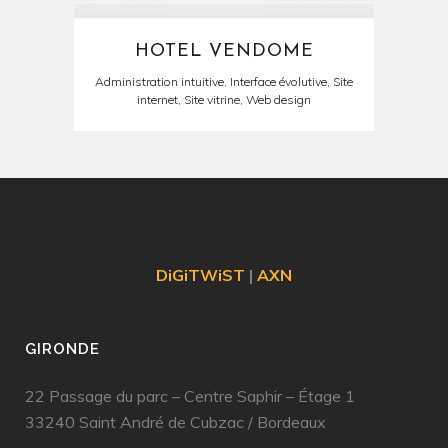
HOTEL VENDOME
Administration intuitive, Interface évolutive, Site
internet, Site vitrine, Web design
DiGiTWiST
|
AXN
GIRONDE
22 Passage du parc – Centre Saphir – Étage 1
33240 Saint André de Cubzac
/
Bordeaux