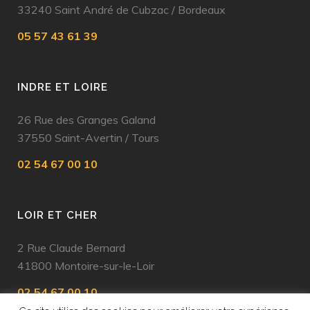
33240 Saint André de Cubzac
/
Bordeaux
05 57 43 61 39
INDRE ET LOIRE
26 Rue des Granges Galand
37550 Saint-Avertin
/
Tours
02 54 67 00 10
LOIR ET CHER
2 Rue Claude Bernard
41800 Montoire-sur-le-Loir
02 54 67 00 10