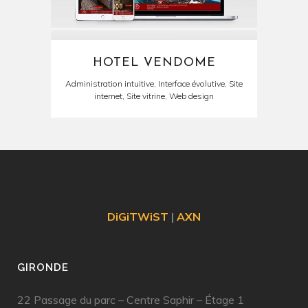
HOTEL VENDOME
Administration intuitive, Interface évolutive, Site
internet, Site vitrine, Web design
DiGiTWiST
|
AXN
GIRONDE
22 Passage du parc – Centre Saphir – Étage 1