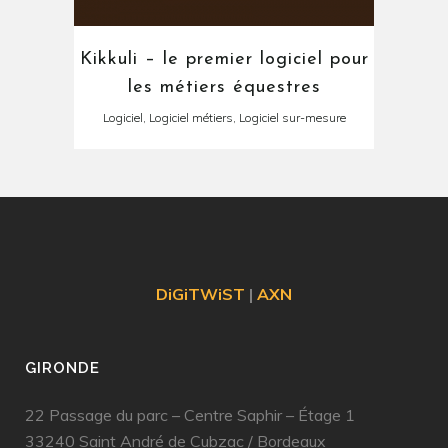
Kikkuli – le premier logiciel pour
les métiers équestres
Logiciel, Logiciel métiers, Logiciel sur-mesure
DiGiTWiST
|
AXN
GIRONDE
22 Passage du parc – Centre Saphir – Étage 1
33240 Saint André de Cubzac
/
Bordeaux