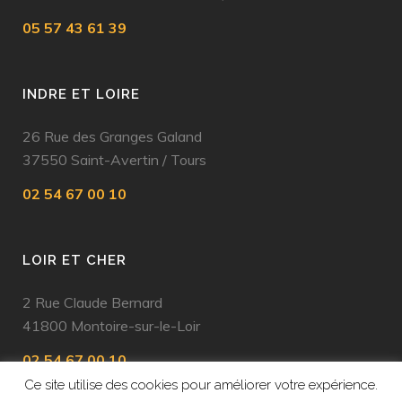
05 57 43 61 39
INDRE ET LOIRE
26 Rue des Granges Galand
37550 Saint-Avertin
/
Tours
02 54 67 00 10
LOIR ET CHER
2 Rue Claude Bernard
41800 Montoire-sur-le-Loir
02 54 67 00 10
Ce site utilise des cookies pour améliorer votre expérience.