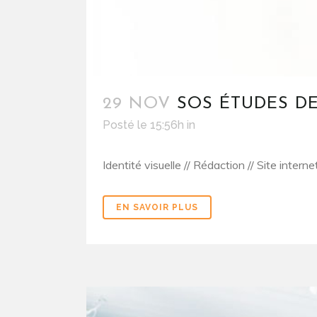
29 NOV
SOS ÉTUDES D
Posté le 15:56h
in
Identité visuelle // Rédaction // Site inter
EN SAVOIR PLUS