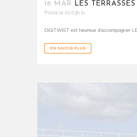
16 MAR
LES TERRASSES
Posté le 01:03h
in
DiGiTWiST est heureux d’accompagner LES
EN SAVOIR PLUS