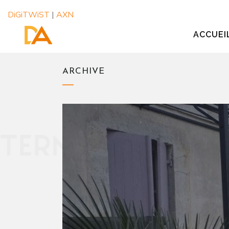
DiGiTWiST
|
AXN
ACCUEI
ARCHIVE